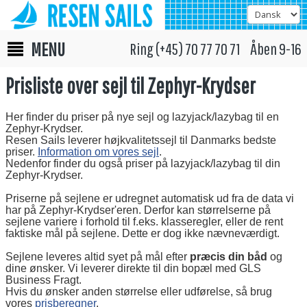
MENU
Ring (+45) 70 77 70 71 Åben 9-16
Prisliste over sejl til Zephyr-Krydser
Her finder du priser på nye sejl og lazyjack/lazybag til en
Zephyr-Krydser.
Resen Sails leverer højkvalitetssejl til Danmarks bedste
priser.
Information om vores sejl
.
Nedenfor finder du også priser på lazyjack/lazybag til din
Zephyr-Krydser.
Priserne på sejlene er udregnet automatisk ud fra de data vi
har på Zephyr-Krydser'eren. Derfor kan størrelserne på
sejlene variere i forhold til f.eks. klasseregler, eller de rent
faktiske mål på sejlene. Dette er dog ikke nævneværdigt.
Sejlene leveres altid syet på mål efter
præcis din båd
og
dine ønsker. Vi leverer direkte til din bopæl med GLS
Business Fragt.
Hvis du ønsker anden størrelse eller udførelse, så brug
vores
prisberegner
.