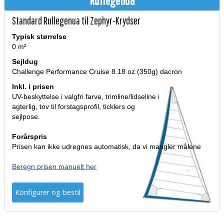
Rullegenua
Standard Rullegenua til Zephyr-Krydser
Typisk størrelse
0 m²
Sejldug
Challenge Performance Cruise 8.18 oz (350g) dacron
Inkl. i prisen
UV-beskyttelse i valgfri farve, trimline/lidseline i
agterlig, tov til forstagsprofil, ticklers og
sejlpose.
Forårspris
Prisen kan ikke udregnes automatisk, da vi mangler målene
Beregn prisen manuelt her
Konfigurer og bestil