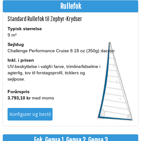
Rullefok
Standard Rullefok til Zephyr-Krydser
Typisk størrelse
9 m²
Sejldug
Challenge Performance Cruise 8.18 oz (350g) dacron
Inkl. i prisen
UV-beskyttelse i valgfri farve, trimline/lidseline i
agterlig, tov til forstagsprofil, ticklers og
sejlpose.
Forårspris
3.793,10 kr
med moms
Konfigurer og bestil
Fok, Genua 1, Genua 2, Genua 3