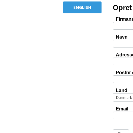
Opret
ENGLISH
Firman
Navn
Adress
Postnr 
Land
Email