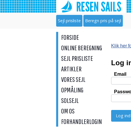
Sejl prisliste
Beregn pris på sejl
FORSIDE
Klik her 
ONLINE BEREGNING
SEJL PRISLISTE
Log i
ARTIKLER
Email
VORES SEJL
OPMÅLING
Passwo
SOLSEJL
OM OS
FORHANDLERLOGIN