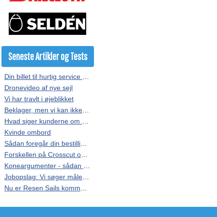
Seneste Artikler og Tests
Din billet til hurtig service hos Resen Sails
Dronevideo af nye sejl
Vi har travlt i øjeblikket
Beklager, men vi kan ikke kopieres
Hvad siger kunderne om vores sejl?
Kvinde ombord
Sådan foregår din bestilling af sejl
Forskellen på Crosscut og Radial
Koneargumenter - sådan får du overtalt finansministeren
Jobopslag: Vi søger målere i hele landet.
Nu er Resen Sails kommet på Facebook