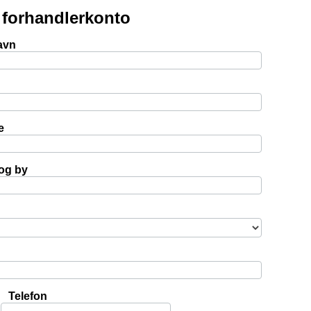
 forhandlerkonto
avn
e
og by
Telefon