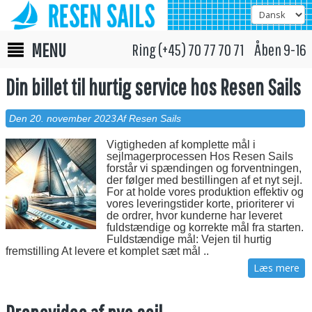
MENU
Ring (+45) 70 77 70 71 Åben 9-16
Din billet til hurtig service hos Resen Sails
Den 20. november 2023
Af Resen Sails
Vigtigheden af komplette mål i
sejlmagerprocessen Hos Resen Sails
forstår vi spændingen og forventningen,
der følger med bestillingen af et nyt sejl.
For at holde vores produktion effektiv og
vores leveringstider korte, prioriterer vi
de ordrer, hvor kunderne har leveret
fuldstændige og korrekte mål fra starten.
Fuldstændige mål: Vejen til hurtig
fremstilling At levere et komplet sæt mål ..
Læs mere