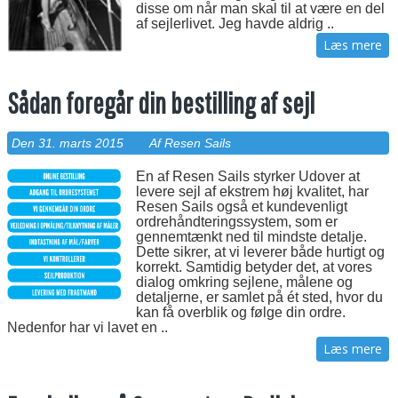
disse om når man skal til at være en del
af sejlerlivet. Jeg havde aldrig ..
Læs mere
Sådan foregår din bestilling af sejl
Den 31. marts 2015
Af Resen Sails
En af Resen Sails styrker Udover at
levere sejl af ekstrem høj kvalitet, har
Resen Sails også et kundevenligt
ordrehåndteringssystem, som er
gennemtænkt ned til mindste detalje.
Dette sikrer, at vi leverer både hurtigt og
korrekt. Samtidig betyder det, at vores
dialog omkring sejlene, målene og
detaljerne, er samlet på ét sted, hvor du
kan få overblik og følge din ordre.
Nedenfor har vi lavet en ..
Læs mere