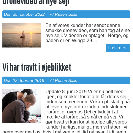
Dronevideo af nye sejl
Den 25. oktober 2022
Af Resen Sails
En af vores kunder har sendt denne
smukke dronevideo, som han tog af sine
nye sejl. Videoen er optaget i Norge, og
båden er en Winga 29. ..
Læs mere
Vi har travlt i øjeblikket
Den 22. februar 2019
Af Resen Sails
Update 8. juni 2019 Vi er nu helt med
igen, og knokler for at alle får deres sejl
inden sommerferien. Vi kan pt. stadig nå
at levere nye ordrer inden industriferien.
Foråret er over os Det er tydeligt at
mærke at foråret så småt er på vej. Vi
gør hvad vi kan for at hjælpe alle vores
kunder hurtigst muligt, men vi håber I vil
bære over med os, hvis I må vente lidt tid på svar. Lidt læng..