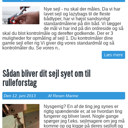
Nye sejl - nu skal der måles. Da vi har
lavet sejl og lazybags til de fleste
bådtyper, har vi højst sandsynligt
standardmålene på din båd. Vi lægger
de mål vi har ind på din ordreside og så
skal du blot kontrolmåle og derefter godkende. Der er 3
muligheder for opmåling af sejl 1. Du kontrolmåler dine
gamle sejl eller rig Vi giver dig vores standardmål og så
kontrolmåler du. Se vores n..
Læs mere
Sådan bliver dit sejl syet om til
rulleforstag
Den 12. juni 2013
Af Resen Marine
Nysgerrig? En af de ting jeg synes er
rigtig spændende er, at se hvordan ting
fungerer og bliver lavet. Nogle gange
spørger jeg f.eks. sejlmagere om jeg må
komme op og kigge på deres sejlloft og