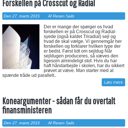
Forskellen på Crosscut og Radial
Den 27. marts 2015
Af Resen Sails
Der er mange der spørger os hvad
forskellen er på Crosscut og Radial-
syede (også kaldet Triradial) sejl og
hvad de skal vælge. Vi gennemgår her
forskellen og forklarer hvilken type der
er bedst. Først lidt om sejldug Når
sejldugen produceres, så væves den
ligesom almindeligt stof. Hvis du har
haft håndarbejde i skolen, har du sikkert
prøvet at væve. Man starter med at
spænde tråde ud parallelt..
Læs mere
Koneargumenter - sådan får du overtalt
finansministeren
Den 27. marts 2015
Af Resen Sails