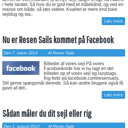
i hele landet. Så hvis du er god med et målebånd, og ved en
masse om både, så læs videre. Kvalitet er mere end bare
sejldug og sta..
Læs mere
Nu er Resen Sails kommet på Facebook
Den 7. marts 2014
Af Resen Sails
Billeder af vores sejl På vores
Facebookside har vi nu lagt en del
billeder op af vores sejl og lazybags.
Kig forbi på facebook.com/resensails.
Stil gerne spørgsmål derinde. Så kan andre brugere også få
gavn af det...
Læs mere
Sådan måler du dit sejl eller rig
Den 1. august 2013
Af Resen Sails