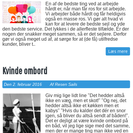
En af de bedste ting ved at arbejde
hårdt er, når man får ros for sit arbejde.
Vi arbejder både hårdt og får heldigvis
også en masse ros. Vi gør alt hvad vi
kan for at levere de bedste sejl og yde
den bedste service. Det lykkes i de allerfleste tilfælde. Er der
nogen der snakker meget sammen, så er det sejlere. Derfor
gør vi også meget ud af, at sørge for at (de få) utilfredse
kunder, bliver t..
Læs mere
Kvinde ombord
Den 2. februar 2016
Af Resen Sails
Giv mig lige lidt line "Det hedder altså
ikke en væg, men et skot!" "Og nej, det
hedder altså ikke et køkken men et
kabys" "Hvis du kalder det dér en snor
igen, så bliver du altså sendt af båden!".
Det er dejligt at være kvinde ombord på
en båd, vil jeg lige sige med det samme,
men der er mange ting man ikke ved en