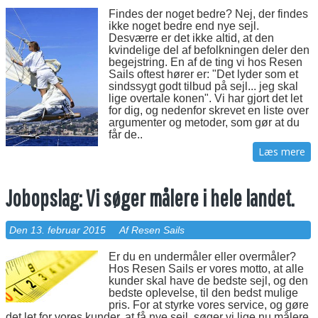
Findes der noget bedre? Nej, der findes
ikke noget bedre end nye sejl.
Desværre er det ikke altid, at den
kvindelige del af befolkningen deler den
begejstring. En af de ting vi hos Resen
Sails oftest hører er: "Det lyder som et
sindssygt godt tilbud på sejl... jeg skal
lige overtale konen". Vi har gjort det let
for dig, og nedenfor skrevet en liste over
argumenter og metoder, som gør at du
får de..
Læs mere
Jobopslag: Vi søger målere i hele landet.
Den 13. februar 2015
Af Resen Sails
Er du en undermåler eller overmåler?
Hos Resen Sails er vores motto, at alle
kunder skal have de bedste sejl, og den
bedste oplevelse, til den bedst mulige
pris. For at styrke vores service, og gøre
det let for vores kunder, at få nye sejl, søger vi lige nu målere