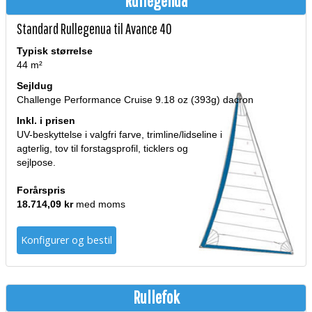
Rullegenua
Standard Rullegenua til Avance 40
Typisk størrelse
44 m²
Sejldug
Challenge Performance Cruise 9.18 oz (393g) dacron
Inkl. i prisen
UV-beskyttelse i valgfri farve, trimline/lidseline i
agterlig, tov til forstagsprofil, ticklers og
sejlpose.
Forårspris
18.714,09 kr
med moms
Konfigurer og bestil
Rullefok