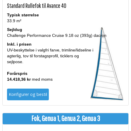
Standard Rullefok til Avance 40
Typisk størrelse
33.9 m²
Sejldug
Challenge Performance Cruise 9.18 oz (393g) dacron
Inkl. i prisen
UV-beskyttelse i valgfri farve, trimline/lidseline i
agterlig, tov til forstagsprofil, ticklers og
sejlpose.
Forårspris
14.418,36 kr
med moms
Konfigurer og bestil
Fok, Genua 1, Genua 2, Genua 3