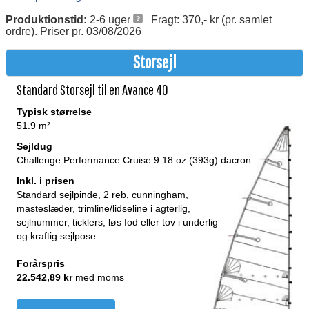
Produktionstid:
2-6 uger
Fragt: 370,- kr (pr. samlet
ordre). Priser pr. 03/08/2026
Storsejl
Standard Storsejl til en Avance 40
Typisk størrelse
51.9 m²
Sejldug
Challenge Performance Cruise 9.18 oz (393g) dacron
Inkl. i prisen
Standard sejlpinde, 2 reb, cunningham,
masteslæder, trimline/lidseline i agterlig,
sejlnummer, ticklers, løs fod eller tov i underlig
og kraftig sejlpose.
Forårspris
22.542,89 kr
med moms