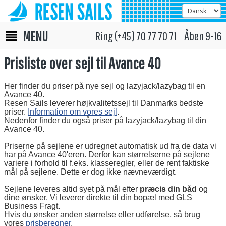
MENU
Ring (+45) 70 77 70 71 Åben 9-16
Prisliste over sejl til Avance 40
Her finder du priser på nye sejl og lazyjack/lazybag til en
Avance 40.
Resen Sails leverer højkvalitetssejl til Danmarks bedste
priser.
Information om vores sejl
.
Nedenfor finder du også priser på lazyjack/lazybag til din
Avance 40.
Priserne på sejlene er udregnet automatisk ud fra de data vi
har på Avance 40'eren. Derfor kan størrelserne på sejlene
variere i forhold til f.eks. klasseregler, eller de rent faktiske
mål på sejlene. Dette er dog ikke nævneværdigt.
Sejlene leveres altid syet på mål efter
præcis din båd
og
dine ønsker. Vi leverer direkte til din bopæl med GLS
Business Fragt.
Hvis du ønsker anden størrelse eller udførelse, så brug
vores
prisberegner
.