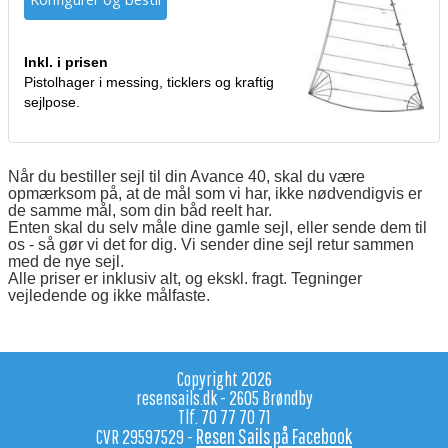
Inkl. i prisen
Pistolhager i messing, ticklers og kraftig
sejlpose.
Når du bestiller sejl til din Avance 40, skal du være
opmærksom på, at de mål som vi har, ikke nødvendigvis er
de samme mål, som din båd reelt har.
Enten skal du selv måle dine gamle sejl, eller sende dem til
os - så gør vi det for dig. Vi sender dine sejl retur sammen
med de nye sejl.
Alle priser er inklusiv alt, og ekskl. fragt. Tegninger
vejledende og ikke målfaste.
Copyright 2026
resensails.dk - 2605 Brøndby
Tlf. 70 77 70 71
Resen Sails på Facebook
CVR 29597529 -