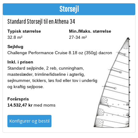
Storsejl
Standard Storsejl til en Athena 34
Typisk størrelse
Min./Maks. størrelse
32.8 m²
27-34 m²
Sejldug
Challenge Performance Cruise 8.18 oz (350g) dacron
Inkl. i prisen
Standard sejlpinde, 2 reb, cunningham,
masteslæder, trimline/lidseline i agterlig,
sejlnummer, ticklers, løs fod eller tov i underlig
og kraftig sejlpose.
Forårspris
14.532,47 kr
med moms
Konfigurer og bestil