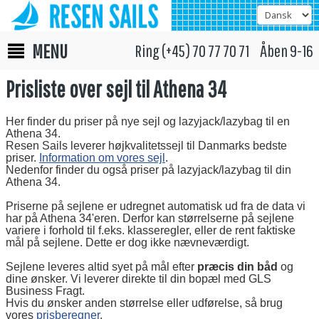
MENU
Ring (+45) 70 77 70 71 Åben 9-16
Prisliste over sejl til Athena 34
Her finder du priser på nye sejl og lazyjack/lazybag til en
Athena 34.
Resen Sails leverer højkvalitetssejl til Danmarks bedste
priser.
Information om vores sejl
.
Nedenfor finder du også priser på lazyjack/lazybag til din
Athena 34.
Priserne på sejlene er udregnet automatisk ud fra de data vi
har på Athena 34'eren. Derfor kan størrelserne på sejlene
variere i forhold til f.eks. klasseregler, eller de rent faktiske
mål på sejlene. Dette er dog ikke nævneværdigt.
Sejlene leveres altid syet på mål efter
præcis din båd
og
dine ønsker. Vi leverer direkte til din bopæl med GLS
Business Fragt.
Hvis du ønsker anden størrelse eller udførelse, så brug
vores
prisberegner
.