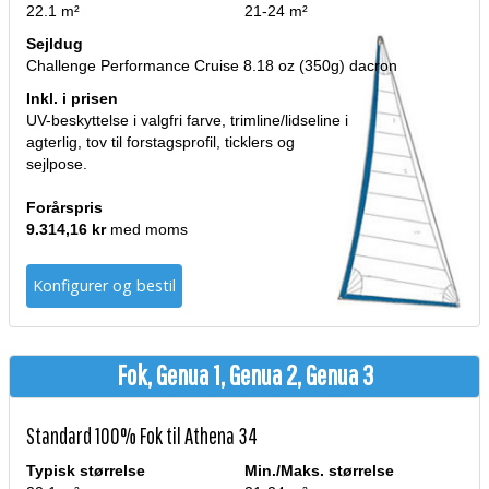
22.1 m²
21-24 m²
Sejldug
Challenge Performance Cruise 8.18 oz (350g) dacron
Inkl. i prisen
UV-beskyttelse i valgfri farve, trimline/lidseline i
agterlig, tov til forstagsprofil, ticklers og
sejlpose.
Forårspris
9.314,16 kr
med moms
Konfigurer og bestil
Fok, Genua 1, Genua 2, Genua 3
Standard 100% Fok til Athena 34
Typisk størrelse
Min./Maks. størrelse