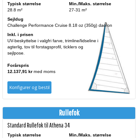
Typisk størrelse
Min./Maks. størrelse
28.8 m²
27-31 m²
Sejldug
Challenge Performance Cruise 8.18 oz (350g) dacron
Inkl. i prisen
UV-beskyttelse i valgfri farve, trimline/lidseline i
agterlig, tov til forstagsprofil, ticklers og
sejlpose.
Forårspris
12.137,91 kr
med moms
Konfigurer og bestil
Rullefok
Standard Rullefok til Athena 34
Typisk størrelse
Min./Maks. størrelse