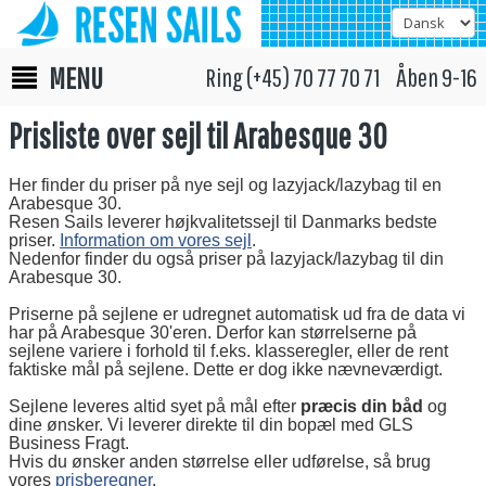
MENU
Ring (+45) 70 77 70 71 Åben 9-16
Prisliste over sejl til Arabesque 30
Her finder du priser på nye sejl og lazyjack/lazybag til en
Arabesque 30.
Resen Sails leverer højkvalitetssejl til Danmarks bedste
priser.
Information om vores sejl
.
Nedenfor finder du også priser på lazyjack/lazybag til din
Arabesque 30.
Priserne på sejlene er udregnet automatisk ud fra de data vi
har på Arabesque 30'eren. Derfor kan størrelserne på
sejlene variere i forhold til f.eks. klasseregler, eller de rent
faktiske mål på sejlene. Dette er dog ikke nævneværdigt.
Sejlene leveres altid syet på mål efter
præcis din båd
og
dine ønsker. Vi leverer direkte til din bopæl med GLS
Business Fragt.
Hvis du ønsker anden størrelse eller udførelse, så brug
vores
prisberegner
.