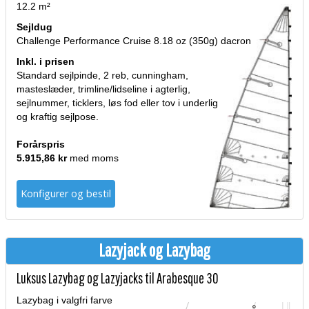
12.2 m²
Sejldug
Challenge Performance Cruise 8.18 oz (350g) dacron
Inkl. i prisen
Standard sejlpinde, 2 reb, cunningham,
masteslæder, trimline/lidseline i agterlig,
sejlnummer, ticklers, løs fod eller tov i underlig
og kraftig sejlpose.
Forårspris
5.915,86 kr
med moms
Konfigurer og bestil
Lazyjack og Lazybag
Luksus Lazybag og Lazyjacks til Arabesque 30
Lazybag i valgfri farve