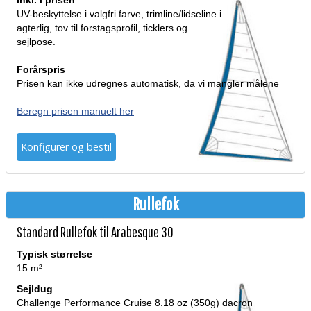
Inkl. i prisen
UV-beskyttelse i valgfri farve, trimline/lidseline i
agterlig, tov til forstagsprofil, ticklers og
sejlpose.
Forårspris
Prisen kan ikke udregnes automatisk, da vi mangler målene
Beregn prisen manuelt her
Konfigurer og bestil
Rullefok
Standard Rullefok til Arabesque 30
Typisk størrelse
15 m²
Sejldug
Challenge Performance Cruise 8.18 oz (350g) dacron