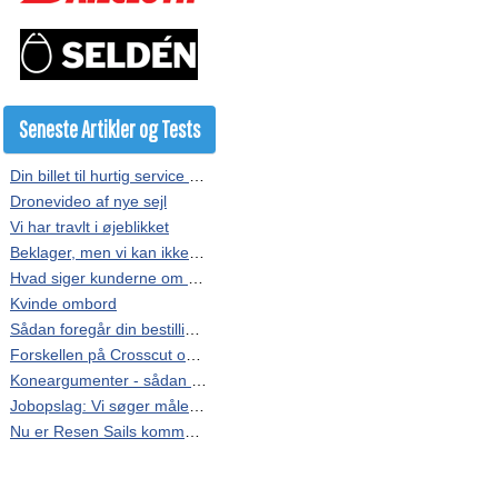
Seneste Artikler og Tests
Din billet til hurtig service hos Resen Sails
Dronevideo af nye sejl
Vi har travlt i øjeblikket
Beklager, men vi kan ikke kopieres
Hvad siger kunderne om vores sejl?
Kvinde ombord
Sådan foregår din bestilling af sejl
Forskellen på Crosscut og Radial
Koneargumenter - sådan får du overtalt finansministeren
Jobopslag: Vi søger målere i hele landet.
Nu er Resen Sails kommet på Facebook