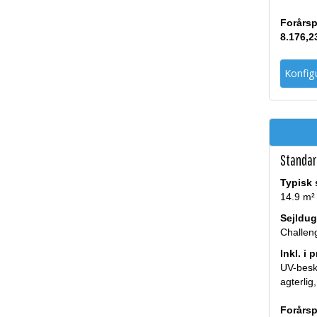
Forårsp
8.176,2
Konfigu
Standard
Typisk 
14.9 m²
Sejldug
Challen
Inkl. i 
UV-beskyt
agterlig,
Forårsp