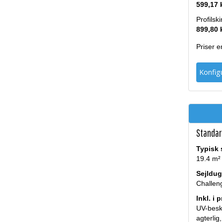
599,17 
Profilsk
899,80 
Priser 
Konfigu
Standar
Typisk 
19.4 m²
Sejldug
Challen
Inkl. i 
UV-beskyt
agterlig,