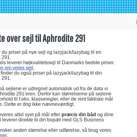
te over sejl til Aphrodite 291
 du priser på nye sejl og lazyjack/lazybag til en
 291.
ls leverer højkvalitetssejl til Danmarks bedste priser.
on om vores sejl
.
finder du også priser på lazyjack/lazybag til din
 291.
på sejlene er udregnet automatisk ud fra de data vi
hrodite 291'eren. Derfor kan størrelserne på sejlene
forhold til f.eks. klasseregler, eller de rent faktiske mål
e. Dette er dog ikke nævneværdigt.
everes altid syet på mål efter
præcis din båd
og dine
i leverer direkte til din bopæl med GLS Business
nsker anden størrelse eller udførelse, så brug vores
ner
.