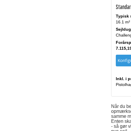
Standar
Typisk 
16.1 m²
Sejldug
Challen
Forårsp
7.115,1
Konfigu
Inkl. i 
Pistolha
Når du bes
opmærksom
samme mål
Enten ska
- så gør 