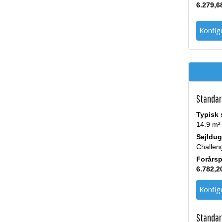
6.279,6
Konfigu
Standar
Typisk 
14.9 m²
Sejldug
Challen
Forårsp
6.782,2
Konfigu
Standar