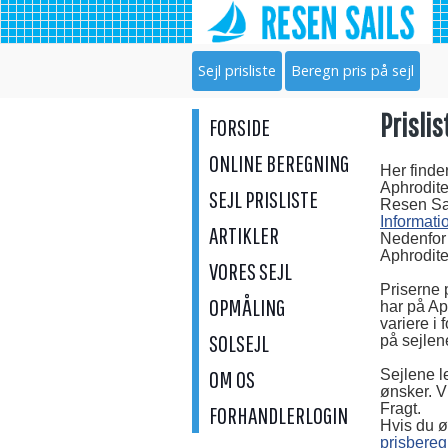
Sejl prisliste
Beregn pris på sejl
Prislis
FORSIDE
ONLINE BEREGNING
Her finder
Aphrodite
SEJL PRISLISTE
Resen Sai
Informati
ARTIKLER
Nedenfor 
Aphrodite
VORES SEJL
Priserne 
OPMÅLING
har på Ap
variere i 
SOLSEJL
på sejlen
OM OS
Sejlene l
ønsker. V
Fragt.
FORHANDLERLOGIN
Hvis du ø
prisbereg