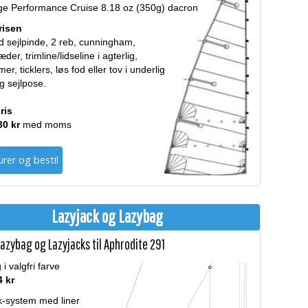
ge Performance Cruise 8.18 oz (350g) dacron
prisen
d sejlpinde, 2 reb, cunningham,
der, trimline/lidseline i agterlig,
er, ticklers, løs fod eller tov i underlig
ig sejlpose.
ris
30 kr
med moms
rer og bestil
Lazyjack og Lazybag
azybag og Lazyjacks til Aphrodite 291
i valgfri farve
4 kr
k-system med liner