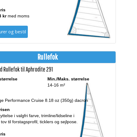
ris
3 kr
med moms
rer og bestil
Rullefok
 Rullefok til Aphrodite 291
størrelse
Min./Maks. størrelse
14-16 m²
ge Performance Cruise 8.18 oz (350g) dacron
prisen
telse i valgfri farve, trimline/lidseline i
 tov til forstagsprofil, ticklers og sejlpose.
ris