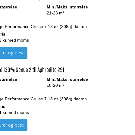
størrelse
Min./Maks. størrelse
21-23 m²
ge Performance Cruise 7.18 oz (308g) dacron
ris
1 kr
med moms
rer og bestil
d 130% Genua 2 til Aphrodite 291
størrelse
Min./Maks. størrelse
18-20 m²
ge Performance Cruise 7.18 oz (308g) dacron
ris
8 kr
med moms
rer og bestil