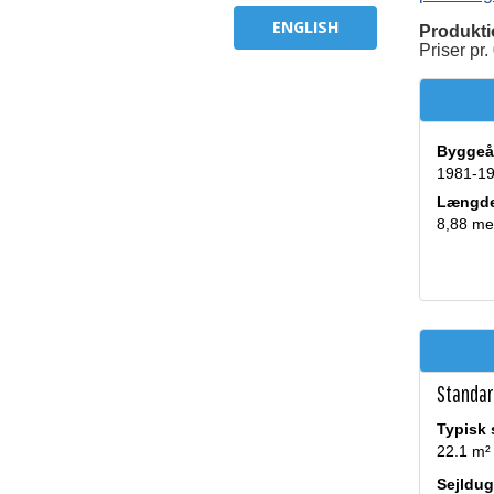
ENGLISH
Produkti
Priser pr
Byggeå
1981-1
Længd
8,88 me
Standard
Typisk 
22.1 m²
Sejldug