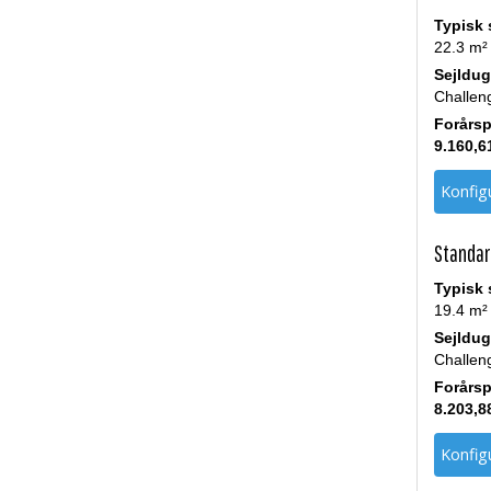
Typisk 
22.3 m²
Sejldug
Challen
Forårsp
9.160,6
Konfigu
Standar
Typisk 
19.4 m²
Sejldug
Challen
Forårsp
8.203,8
Konfigu