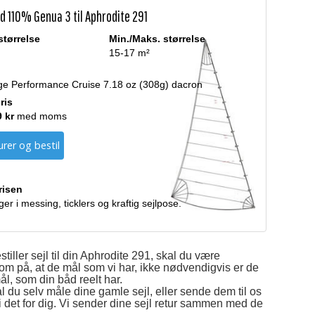
d 110% Genua 3 til Aphrodite 291
størrelse
Min./Maks. størrelse
15-17 m²
ge Performance Cruise 7.18 oz (308g) dacron
ris
9 kr
med moms
rer og bestil
prisen
ger i messing, ticklers og kraftig sejlpose.
tiller sejl til din Aphrodite 291, skal du være
 på, at de mål som vi har, ikke nødvendigvis er de
, som din båd reelt har.
l du selv måle dine gamle sejl, eller sende dem til os
vi det for dig. Vi sender dine sejl retur sammen med de