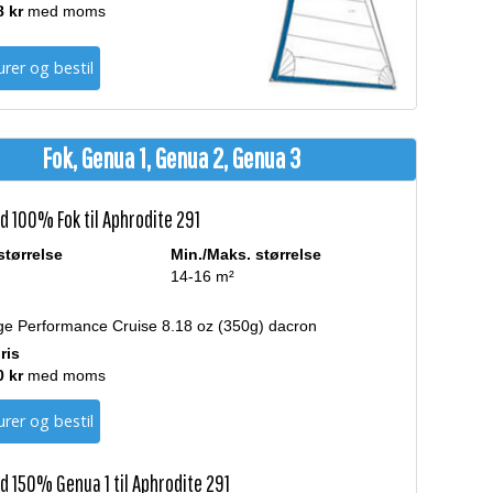
8 kr
med moms
rer og bestil
Fok, Genua 1, Genua 2, Genua 3
d 100% Fok til Aphrodite 291
størrelse
Min./Maks. størrelse
14-16 m²
ge Performance Cruise 8.18 oz (350g) dacron
ris
0 kr
med moms
rer og bestil
d 150% Genua 1 til Aphrodite 291