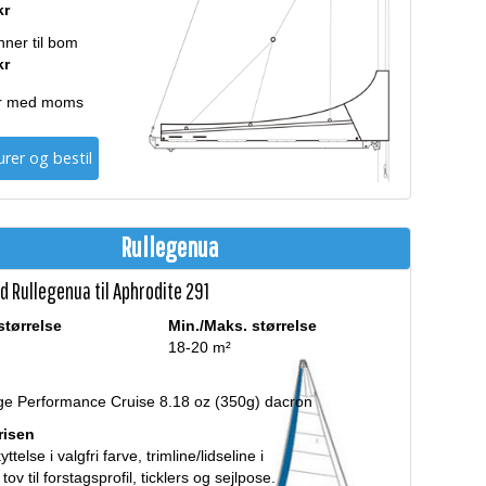
kr
inner til bom
kr
er med moms
rer og bestil
Rullegenua
d Rullegenua til Aphrodite 291
størrelse
Min./Maks. størrelse
18-20 m²
ge Performance Cruise 8.18 oz (350g) dacron
prisen
telse i valgfri farve, trimline/lidseline i
 tov til forstagsprofil, ticklers og sejlpose.