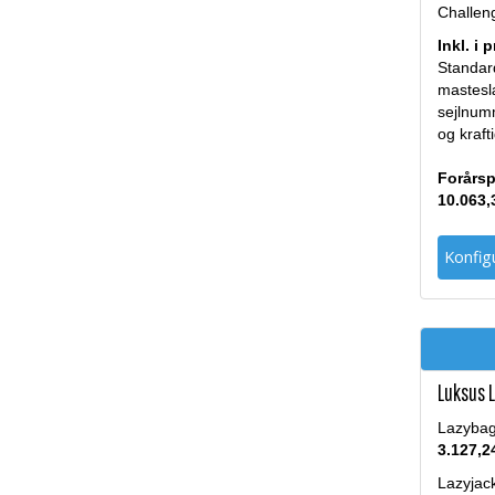
Challen
Inkl. i 
Standar
masteslæ
sejlnumm
og kraft
Forårsp
10.063,
Konfigu
Luksus L
Lazybag 
3.127,2
Lazyjac