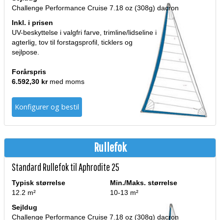
Challenge Performance Cruise 7.18 oz (308g) dacron
Inkl. i prisen
UV-beskyttelse i valgfri farve, trimline/lidseline i
agterlig, tov til forstagsprofil, ticklers og
sejlpose.
Forårspris
6.592,30 kr
med moms
Konfigurer og bestil
Rullefok
Standard Rullefok til Aphrodite 25
Typisk størrelse
Min./Maks. størrelse
12.2 m²
10-13 m²
Sejldug
Challenge Performance Cruise 7.18 oz (308g) dacron