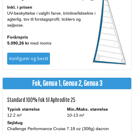
Inkl. i prisen
UV-beskyttelse i valgfri farve, trimline/lidseline i
agterlig, tov til forstagsprofil, ticklers og
sejlpose.
Forårspris
5.090,26 kr
med moms
Konfigurer og bestil
Fok, Genua 1, Genua 2, Genua 3
Standard 100% Fok til Aphrodite 25
Typisk størrelse
Min./Maks. størrelse
12.2 m²
10-13 m²
Sejldug
Challenge Performance Cruise 7.18 oz (308g) dacron