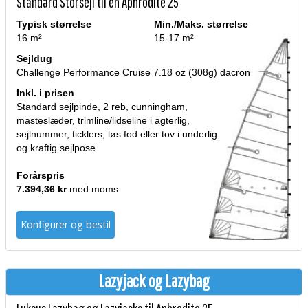
Standard Storsejl til en Aphrodite 25
Typisk størrelse
Min./Maks. størrelse
16 m²
15-17 m²
Sejldug
Challenge Performance Cruise 7.18 oz (308g) dacron
Inkl. i prisen
Standard sejlpinde, 2 reb, cunningham,
masteslæder, trimline/lidseline i agterlig,
sejlnummer, ticklers, løs fod eller tov i underlig
og kraftig sejlpose.
Forårspris
7.394,36 kr
med moms
Konfigurer og bestil
Lazyjack og Lazybag