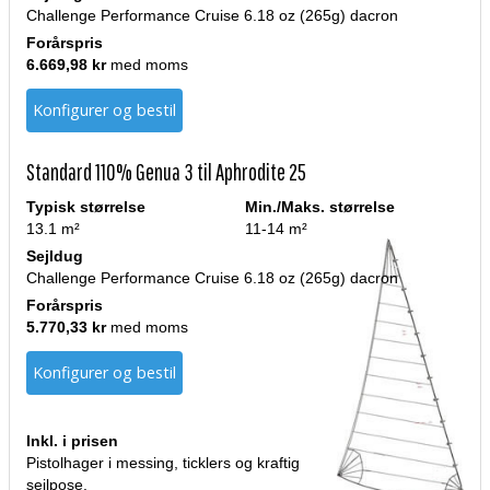
Challenge Performance Cruise 6.18 oz (265g) dacron
Forårspris
6.669,98 kr
med moms
Konfigurer og bestil
Standard 110% Genua 3 til Aphrodite 25
Typisk størrelse
Min./Maks. størrelse
13.1 m²
11-14 m²
Sejldug
Challenge Performance Cruise 6.18 oz (265g) dacron
Forårspris
5.770,33 kr
med moms
Konfigurer og bestil
Inkl. i prisen
Pistolhager i messing, ticklers og kraftig
sejlpose.