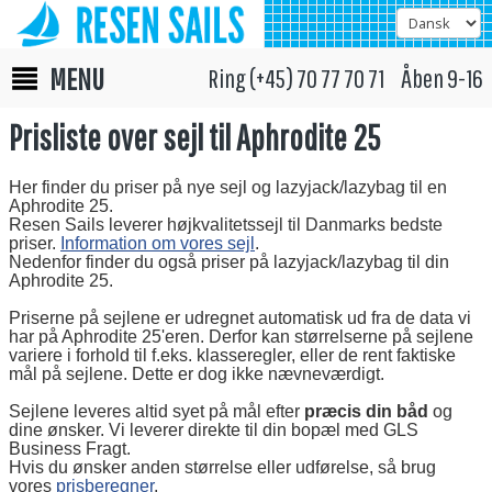
MENU
Ring (+45) 70 77 70 71 Åben 9-16
Prisliste over sejl til Aphrodite 25
Her finder du priser på nye sejl og lazyjack/lazybag til en
Aphrodite 25.
Resen Sails leverer højkvalitetssejl til Danmarks bedste
priser.
Information om vores sejl
.
Nedenfor finder du også priser på lazyjack/lazybag til din
Aphrodite 25.
Priserne på sejlene er udregnet automatisk ud fra de data vi
har på Aphrodite 25'eren. Derfor kan størrelserne på sejlene
variere i forhold til f.eks. klasseregler, eller de rent faktiske
mål på sejlene. Dette er dog ikke nævneværdigt.
Sejlene leveres altid syet på mål efter
præcis din båd
og
dine ønsker. Vi leverer direkte til din bopæl med GLS
Business Fragt.
Hvis du ønsker anden størrelse eller udførelse, så brug
vores
prisberegner
.