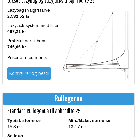
Luksus Lazybag og Lazyjacks til Aphrodite 25
Lazybag i valgfri farve
2.532,52 kr
Lazyjack-system med liner
467,21 kr
Profilskinner til bom
746,66 kr
Priser er med moms
Konfigurer og bestil
Rullegenua
Standard Rullegenua til Aphrodite 25
Typisk størrelse
Min./Maks. størrelse
15.8 m²
13-17 m²
Sejldug