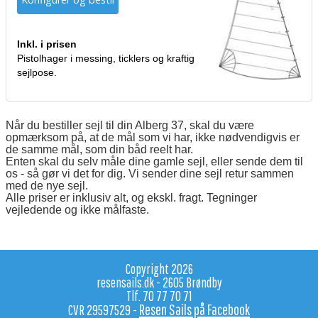
Inkl. i prisen
Pistolhager i messing, ticklers og kraftig
sejlpose.
Når du bestiller sejl til din Alberg 37, skal du være
opmærksom på, at de mål som vi har, ikke nødvendigvis er
de samme mål, som din båd reelt har.
Enten skal du selv måle dine gamle sejl, eller sende dem til
os - så gør vi det for dig. Vi sender dine sejl retur sammen
med de nye sejl.
Alle priser er inklusiv alt, og ekskl. fragt. Tegninger
vejledende og ikke målfaste.
Copyright 2026
resensails.dk - 2605 Brøndby
Tlf. 70 77 70 71
Resen Sails på Facebook
CVR 29597529 -