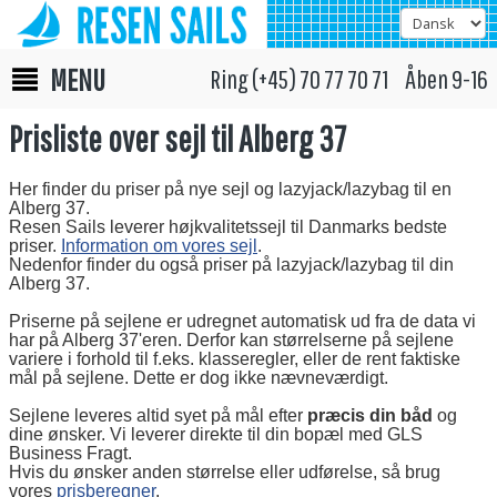
MENU
Ring (+45) 70 77 70 71 Åben 9-16
Prisliste over sejl til Alberg 37
Her finder du priser på nye sejl og lazyjack/lazybag til en
Alberg 37.
Resen Sails leverer højkvalitetssejl til Danmarks bedste
priser.
Information om vores sejl
.
Nedenfor finder du også priser på lazyjack/lazybag til din
Alberg 37.
Priserne på sejlene er udregnet automatisk ud fra de data vi
har på Alberg 37'eren. Derfor kan størrelserne på sejlene
variere i forhold til f.eks. klasseregler, eller de rent faktiske
mål på sejlene. Dette er dog ikke nævneværdigt.
Sejlene leveres altid syet på mål efter
præcis din båd
og
dine ønsker. Vi leverer direkte til din bopæl med GLS
Business Fragt.
Hvis du ønsker anden størrelse eller udførelse, så brug
vores
prisberegner
.