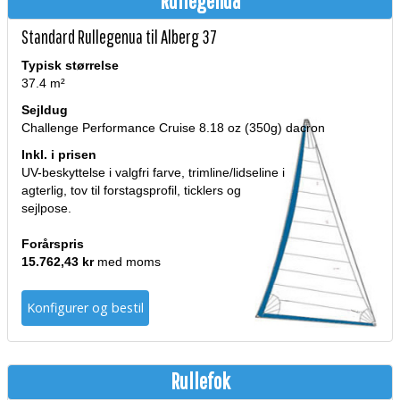
Rullegenua
Standard Rullegenua til Alberg 37
Typisk størrelse
37.4 m²
Sejldug
Challenge Performance Cruise 8.18 oz (350g) dacron
Inkl. i prisen
UV-beskyttelse i valgfri farve, trimline/lidseline i
agterlig, tov til forstagsprofil, ticklers og
sejlpose.
Forårspris
15.762,43 kr
med moms
Konfigurer og bestil
Rullefok