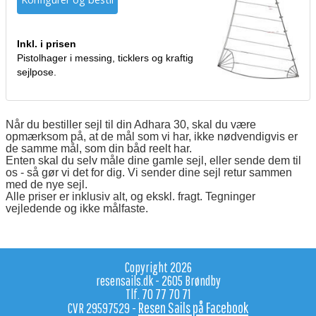
Inkl. i prisen
Pistolhager i messing, ticklers og kraftig
sejlpose.
Når du bestiller sejl til din Adhara 30, skal du være
opmærksom på, at de mål som vi har, ikke nødvendigvis er
de samme mål, som din båd reelt har.
Enten skal du selv måle dine gamle sejl, eller sende dem til
os - så gør vi det for dig. Vi sender dine sejl retur sammen
med de nye sejl.
Alle priser er inklusiv alt, og ekskl. fragt. Tegninger
vejledende og ikke målfaste.
Copyright 2026
resensails.dk - 2605 Brøndby
Tlf. 70 77 70 71
Resen Sails på Facebook
CVR 29597529 -