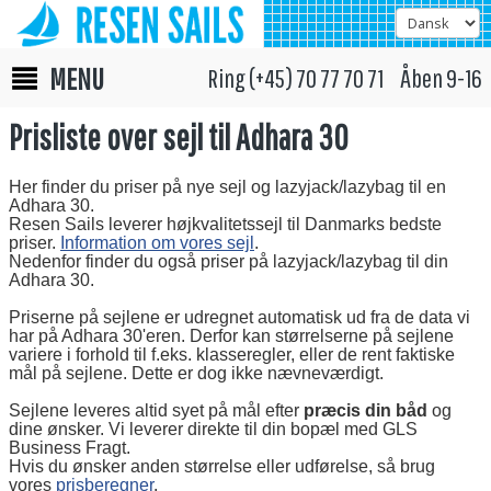
MENU
Ring (+45) 70 77 70 71 Åben 9-16
Prisliste over sejl til Adhara 30
Her finder du priser på nye sejl og lazyjack/lazybag til en
Adhara 30.
Resen Sails leverer højkvalitetssejl til Danmarks bedste
priser.
Information om vores sejl
.
Nedenfor finder du også priser på lazyjack/lazybag til din
Adhara 30.
Priserne på sejlene er udregnet automatisk ud fra de data vi
har på Adhara 30'eren. Derfor kan størrelserne på sejlene
variere i forhold til f.eks. klasseregler, eller de rent faktiske
mål på sejlene. Dette er dog ikke nævneværdigt.
Sejlene leveres altid syet på mål efter
præcis din båd
og
dine ønsker. Vi leverer direkte til din bopæl med GLS
Business Fragt.
Hvis du ønsker anden størrelse eller udførelse, så brug
vores
prisberegner
.