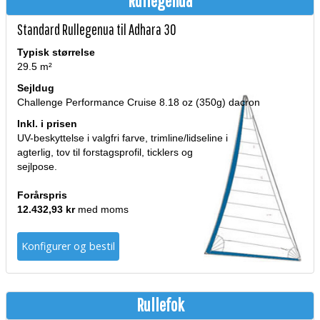
Rullegenua
Standard Rullegenua til Adhara 30
Typisk størrelse
29.5 m²
Sejldug
Challenge Performance Cruise 8.18 oz (350g) dacron
Inkl. i prisen
UV-beskyttelse i valgfri farve, trimline/lidseline i
agterlig, tov til forstagsprofil, ticklers og
sejlpose.
Forårspris
12.432,93 kr
med moms
Konfigurer og bestil
Rullefok