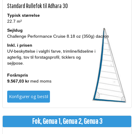
Standard Rullefok til Adhara 30
Typisk størrelse
22.7 m²
Sejldug
Challenge Performance Cruise 8.18 oz (350g) dacron
Inkl. i prisen
UV-beskyttelse i valgfri farve, trimline/lidseline i
agterlig, tov til forstagsprofil, ticklers og
sejlpose.
Forårspris
9.567,03 kr
med moms
Konfigurer og bestil
Fok, Genua 1, Genua 2, Genua 3