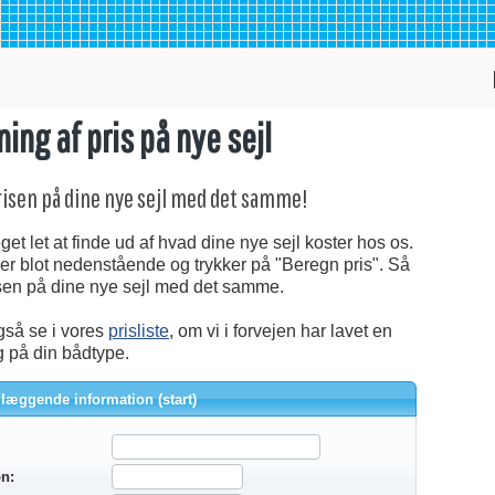
ing af pris på nye sejl
risen på dine nye sejl med det samme!
et let at finde ud af hvad dine nye sejl koster hos os.
er blot nedenstående og trykker på "Beregn pris". Så
isen på dine nye sejl med det samme.
så se i vores
prisliste
, om vi i forvejen har lavet en
 på din bådtype.
læggende information (start)
on: