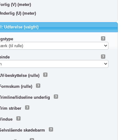
orlig (V) (meter)
Underlig (U) (meter)
l: Udførelse (valgfri)
igstype
pinde
UV-beskyttelse (rulle)
Formskum (rulle)
Trimline/lidseline underlig
Trim striber
Vindue
Selvslående skødebarm