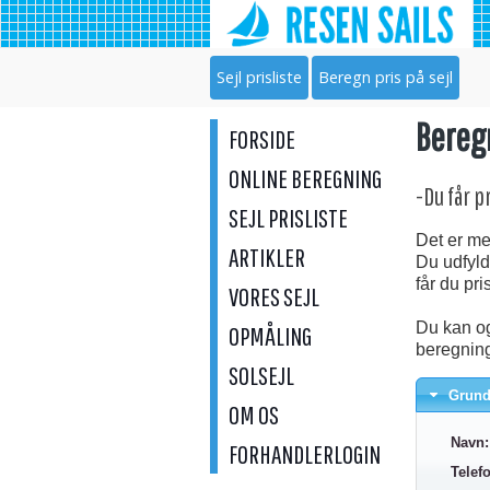
Sejl prisliste
Beregn pris på sejl
Beregn
FORSIDE
ONLINE BEREGNING
-Du får p
SEJL PRISLISTE
Det er meg
ARTIKLER
Du udfyld
får du pr
VORES SEJL
Du kan og
OPMÅLING
beregning
SOLSEJL
Grund
OM OS
Navn:
FORHANDLERLOGIN
Telef