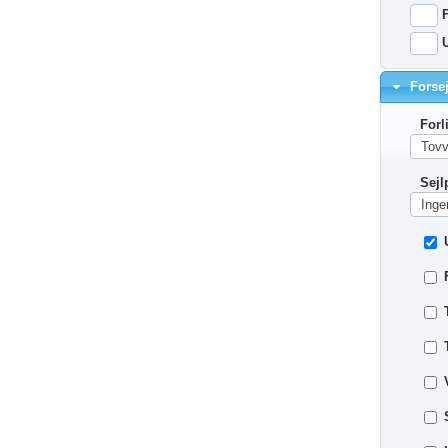
F
Forsej
Forl
Sejl