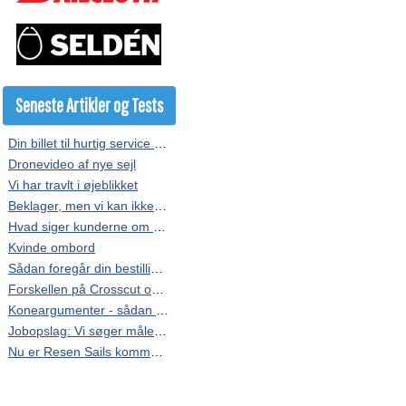
Seneste Artikler og Tests
Din billet til hurtig service hos Resen Sails
Dronevideo af nye sejl
Vi har travlt i øjeblikket
Beklager, men vi kan ikke kopieres
Hvad siger kunderne om vores sejl?
Kvinde ombord
Sådan foregår din bestilling af sejl
Forskellen på Crosscut og Radial
Koneargumenter - sådan får du overtalt finansministeren
Jobopslag: Vi søger målere i hele landet.
Nu er Resen Sails kommet på Facebook