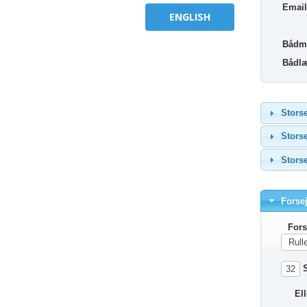
Email
ENGLISH
Bådm
Bådlæ
Storse
Storse
Storse
Forsej
Fors
S
Elle