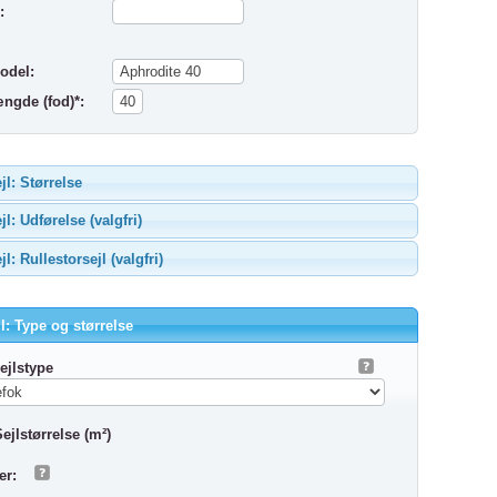
:
odel:
ngde (fod)*:
jl: Størrelse
jl: Udførelse (valgfri)
jl: Rullestorsejl (valgfri)
l: Type og størrelse
ejlstype
ejlstørrelse (m²)
r: