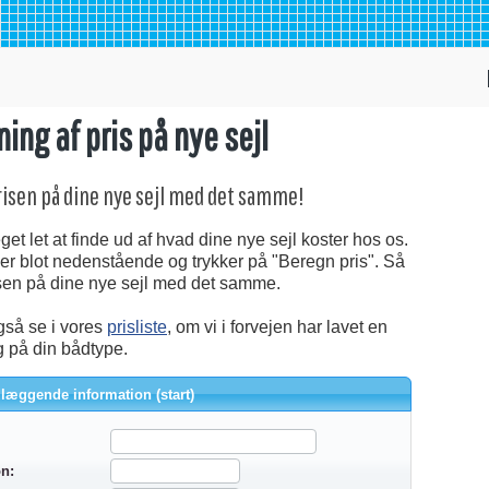
ing af pris på nye sejl
risen på dine nye sejl med det samme!
et let at finde ud af hvad dine nye sejl koster hos os.
er blot nedenstående og trykker på "Beregn pris". Så
isen på dine nye sejl med det samme.
så se i vores
prisliste
, om vi i forvejen har lavet en
 på din bådtype.
læggende information (start)
on: