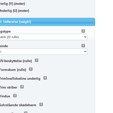
orlig (V) (meter)
Underlig (U) (meter)
l: Udførelse (valgfri)
igstype
pinde
UV-beskyttelse (rulle)
Formskum (rulle)
Trimline/lidseline underlig
Trim striber
Vindue
Selvslående skødebarm