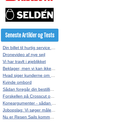
Seneste Artikler og Tests
Din billet til hurtig service hos Resen Sails
Dronevideo af nye sejl
Vi har travlt i øjeblikket
Beklager, men vi kan ikke kopieres
Hvad siger kunderne om vores sejl?
Kvinde ombord
Sådan foregår din bestilling af sejl
Forskellen på Crosscut og Radial
Koneargumenter - sådan får du overtalt finansministeren
Jobopslag: Vi søger målere i hele landet.
Nu er Resen Sails kommet på Facebook