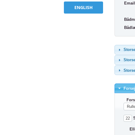
Email
ENGLISH
Bådm
Bådlæ
Storse
Storse
Storse
Forsej
Fors
S
Elle