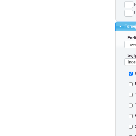
F
Forsej
Forl
Sejl