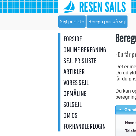
Sejl prisliste
Beregn pris på sejl
Beregn
FORSIDE
ONLINE BEREGNING
-Du får p
SEJL PRISLISTE
Det er meg
ARTIKLER
Du udfyld
får du pr
VORES SEJL
Du kan og
OPMÅLING
beregning
SOLSEJL
Grund
OM OS
Navn:
FORHANDLERLOGIN
Telef