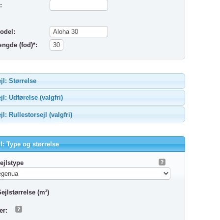
:
odel:
ngde (fod)*:
jl: Størrelse
jl: Udførelse (valgfri)
jl: Rullestorsejl (valgfri)
l: Type og størrelse
ejlstype
ejlstørrelse (m²)
r: